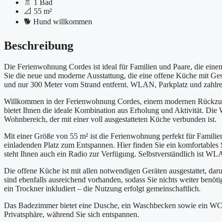
🚿
1 Bad
📐
55 m²
🐕
Hund willkommen
Beschreibung
Die Ferienwohnung Cordes ist ideal für Familien und Paare, die eine
Sie die neue und moderne Ausstattung, die eine offene Küche mit Ges
und nur 300 Meter vom Strand entfernt. WLAN, Parkplatz und zahlre
Willkommen in der Ferienwohnung Cordes, einem modernen Rückzugsor
bietet Ihnen die ideale Kombination aus Erholung und Aktivität. Die
Wohnbereich, der mit einer voll ausgestatteten Küche verbunden ist.
Mit einer Größe von 55 m² ist die Ferienwohnung perfekt für Familie
einladenden Platz zum Entspannen. Hier finden Sie ein komfortables S
steht Ihnen auch ein Radio zur Verfügung. Selbstverständlich ist W
Die offene Küche ist mit allen notwendigen Geräten ausgestattet, da
sind ebenfalls ausreichend vorhanden, sodass Sie nichts weiter benö
ein Trockner inkludiert – die Nutzung erfolgt gemeinschaftlich.
Das Badezimmer bietet eine Dusche, ein Waschbecken sowie ein WC. H
Privatsphäre, während Sie sich entspannen.