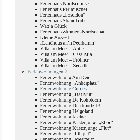
Ferienhaus Nordseebrise
Ferienhaus Perlmuschel
Ferienhaus „Poseidon“
Ferienhaus Strandkorb
Watt´n Glück
Ferienhaus Zimmers-Nordseehaus
Kleine Auszeit
„Landhuus an´n Peerhamm“
Villa am Meer – Antje
Villa am Meer – Casa Mia
Villa am Meer – Fröhner
Villa am Meer – Seeadler
Ferienwohnungen
Ferienwohnung Am Deich
Ferienwohnung „Ankerplatz“
Ferienwohnung Cordes
Ferienwohnung „Dat Mutt“
Ferienwohnung De Kohbloom
Ferienwohnung Deichbude 13
Ferienwohnung Helgoland
Ferienwohnung Kleine
Ferienwohnung Küstenjunge „Ebbe“
Ferienwohnung Küstenjunge „Flut“
Ferienwohnung „Lilliput“
Ferienwohnung „Meerzeit“