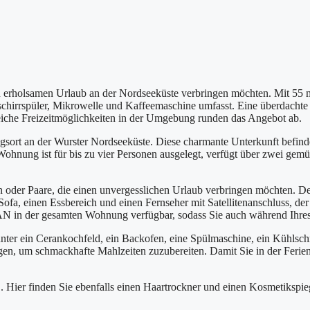
n erholsamen Urlaub an der Nordseeküste verbringen möchten. Mit 55 m²
chirrspüler, Mikrowelle und Kaffee­maschine umfasst. Eine überdachte
iche Freizeitmöglichkeiten in der Umgebung runden das Angebot ab.
t an der Wurster Nordseeküste. Diese charmante Unterkunft befindet 
 Wohnung ist für bis zu vier Personen ausgelegt, verfügt über zwei ge
n oder Paare, die einen unvergesslichen Urlaub verbringen möchten. De
ofa, einen Essbereich und einen Fernseher mit Satellitenanschluss, der
LAN in der gesamten Wohnung verfügbar, sodass Sie auch während Ihres
runter ein Cerankochfeld, ein Backofen, eine Spülmaschine, ein Kühlsc
tigen, um schmackhafte Mahlzeiten zuzubereiten. Damit Sie in der Fer
ier finden Sie ebenfalls einen Haartrockner und einen Kosmetikspiege