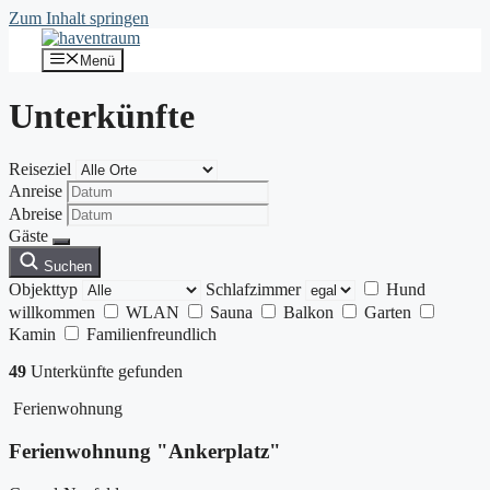
Zum Inhalt springen
Menü
Unter­künfte
Reiseziel
Anreise
Abreise
Gäste
Suchen
Objekttyp
Schlafzimmer
Hund
willkommen
WLAN
Sauna
Balkon
Garten
Kamin
Familienfreundlich
49
Unterkünfte gefunden
Ferienwohnung
Ferienwohnung "Ankerplatz"